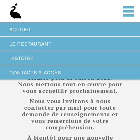
DÉCOUVREZ LE HAMEAU DE BAGATELLE!
ACCUEIL
LE RESTAURANT
HISTOIRE
Le restaurant et les espaces
privatisables de Bagatelle sont
CONTACTS & ACCÈS
fermés pour la saison 2021.
Nous mettons tout en œuvre pour
vous accueillir prochainement.
Nous vous invitons à nous
contacter par mail pour toute
demande de renseignements et
vous remercions de votre
compréhension.
À bientôt pour une nouvelle